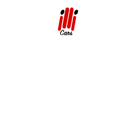
dir
Une location pre
me avec Illi Cars grâce à
Chez Illi Cars, nous proposon
r
. Élégant, puissant et raffiné,
à l’
Agadir–Al Massira Airport
.
chant luxe, confort et
Nos services comprennent :
Réservation rapide et s
nes, le Porsche Macan vous
Tarifs transparents sans 
’Agadir et dans tout le pays.
Assistance disponible 24
acan ?
Livraison à l’aéroport, à l