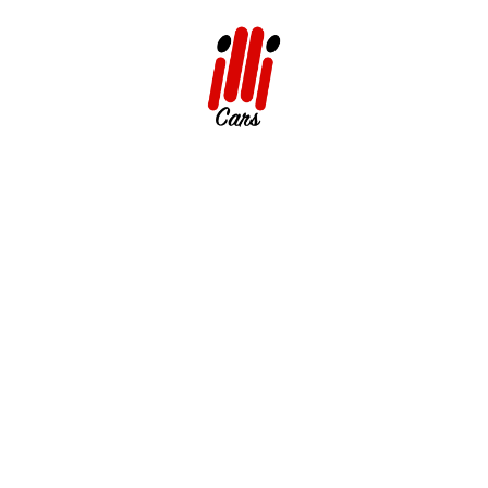
adir
Une location simpl
que avec Illi Cars grâce à
Chez Illi Cars, nous proposons
ir
. Ce véhicule polyvalent est
vos besoins à
Agadir
et à l’
Aga
ges en famille et le transport
Nos services incluent :
Réservation en ligne ra
onduite et sa faible
Tarifs transparents sans 
 parfaitement adapté aux
Assistance disponible 24