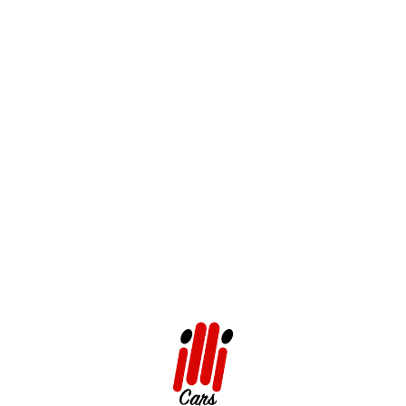
Chez Illi Rent Cars Agadir, nous avons repensé l'expérience
de location à l'aéroport pour éliminer tout stress. Nous ne
vous demandons pas de chercher un guichet sombre au
fond du terminal. Nous venons à vous.
Un accueil personnalisé par notre équipe
Dès votre passage à la douane, notre responsable relation
client, Achraf, vous attendra dans le hall des arrivées avec
un panneau à votre nom. Il vous accompagnera directement
à votre véhicule, stationné à quelques pas de la sortie. En